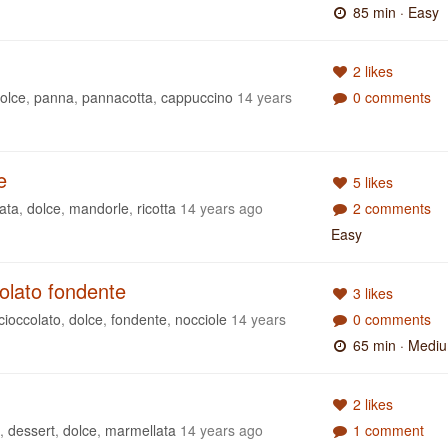
85 min
· Easy
2 likes
olce
,
panna
,
pannacotta
,
cappuccino
14 years
0 comments
e
5 likes
ata
,
dolce
,
mandorle
,
ricotta
14 years ago
2 comments
Easy
colato fondente
3 likes
cioccolato
,
dolce
,
fondente
,
nocciole
14 years
0 comments
65 min
· Medi
2 likes
,
dessert
,
dolce
,
marmellata
14 years ago
1 comment