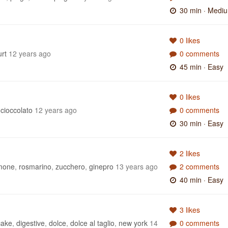
30 min
· Medi
0 likes
rt
12 years ago
0 comments
45 min
· Easy
0 likes
cioccolato
12 years ago
0 comments
30 min
· Easy
2 likes
imone
,
rosmarino
,
zucchero
,
ginepro
13 years ago
2 comments
40 min
· Easy
3 likes
cake
,
digestive
,
dolce
,
dolce al taglio
,
new york
14
0 comments