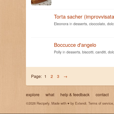
Torta sacher (improvvisata
Eleonora
in
desserts
,
cioccolato
,
dol
Boccucce d'angelo
Polly
in
desserts
,
biscotti
,
canditi
,
dol
Page:
1
2
3
→
explore
what
help & feedback
contact
©2026 Recipefy. Made with
♥
by
Extendi
.
Terms of service