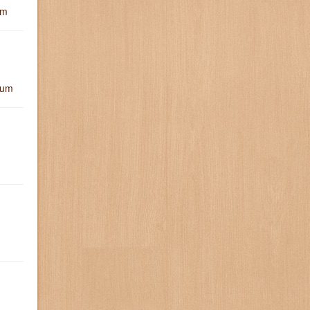
um
ium