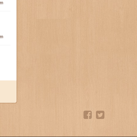
um
um