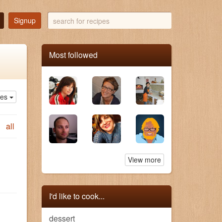
search
Signup
for
recipes
Most followed
ies
all
View more
I'd like to cook...
dessert