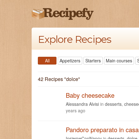
Explore Recipes
All
Appetizers
Starters
Main courses
42 Recipes "
dolce
"
Baby cheesecake
Alessandra Alvisi
in
desserts
,
cheese
years ago
Pandoro preparato in casa
InsiemeConNancy
in
desserts
,
dolce