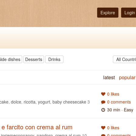
Explore
Login
Side dishes
Desserts
Drinks
All Countr
latest
popular
0 likes
cake
,
dolce
,
ricotta
,
yogurt
,
baby cheesecake
3
0 comments
30 min
· Easy
 e farcito con crema al rum
0 likes
,
insiemeconnancy
,
pandoro
,
crema al rum
10
0 comments