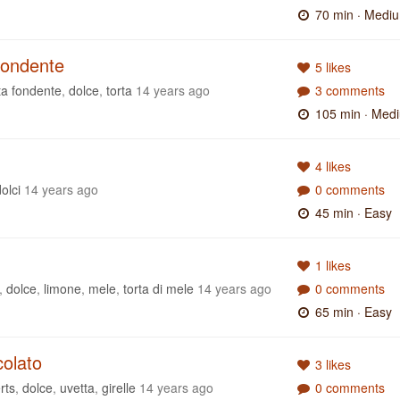
70 min
· Medi
 fondente
5 likes
ta fondente
,
dolce
,
torta
14 years ago
3 comments
105 min
· Med
4 likes
olci
14 years ago
0 comments
45 min
· Easy
1 likes
,
dolce
,
limone
,
mele
,
torta di mele
14 years ago
0 comments
65 min
· Easy
colato
3 likes
rts
,
dolce
,
uvetta
,
girelle
14 years ago
0 comments