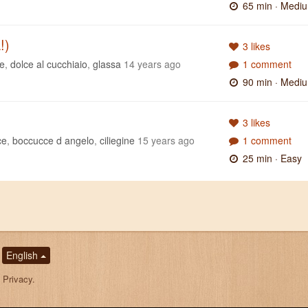
65 min
· Medi
!)
3 likes
ce
,
dolce al cucchiaio
,
glassa
14 years ago
1 comment
90 min
· Medi
3 likes
ce
,
boccucce d angelo
,
ciliegine
15 years ago
1 comment
25 min
· Easy
English
,
Privacy
.