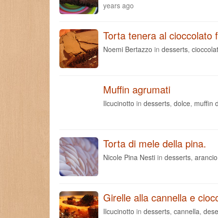
years ago
Torta tenera al cioccolato
Noemi Bertazzo
in
desserts
,
cioccola
Muffin agrumati
Ilcucinotto
in
desserts
,
dolce
,
muffin d
Torta di mele della pina.
Nicole Pina Nesti
in
desserts
,
arancio
Girelle alla cannella e cioc
Ilcucinotto
in
desserts
,
cannella
,
dese