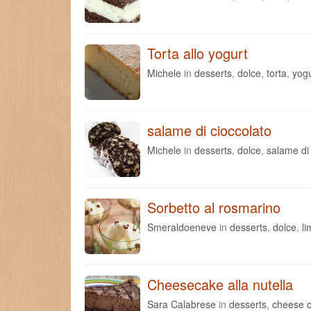
Torta allo yogurt
Michele
in
desserts
,
dolce
,
torta
,
yogu
salame di cioccolato
Michele
in
desserts
,
dolce
,
salame di 
Sorbetto al rosmarino
Smeraldoeneve
in
desserts
,
dolce
,
l
Cheesecake alla nutella
Sara Calabrese
in
desserts
,
cheese 