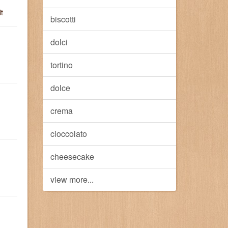
lt
biscotti
dolci
tortino
dolce
crema
cioccolato
cheesecake
view more...