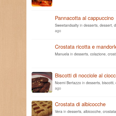
Pannacotta al cappuccino
Sweetandsalty
in
desserts
,
dessert
,
d
ago
Crostata ricotta e mandorl
Manuela
in
desserts
,
colazione
,
crost
Biscotti di nocciole al cioc
Noemi Bertazzo
in
desserts
,
biscotti
,
ago
Crostata di albicocche
Vera
in
desserts
,
albicocche
,
crostata