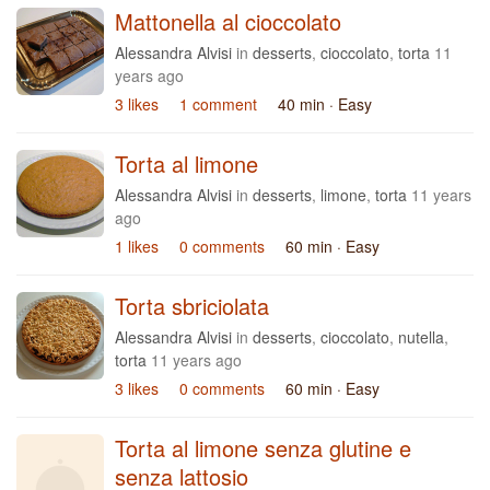
Mattonella al cioccolato
Alessandra Alvisi
in
desserts
,
cioccolato
,
torta
11
years ago
3 likes
1 comment
40 min
· Easy
Torta al limone
Alessandra Alvisi
in
desserts
,
limone
,
torta
11 years
ago
1 likes
0 comments
60 min
· Easy
Torta sbriciolata
Alessandra Alvisi
in
desserts
,
cioccolato
,
nutella
,
torta
11 years ago
3 likes
0 comments
60 min
· Easy
Torta al limone senza glutine e
senza lattosio