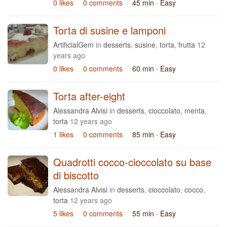
0 likes
0 comments
45 min
· Easy
Torta di susine e lamponi
ArtificialGem
in
desserts
,
susine
,
torta
,
frutta
12
years ago
0 likes
0 comments
60 min
· Easy
Torta after-eight
Alessandra Alvisi
in
desserts
,
cioccolato
,
menta
,
torta
12 years ago
1 likes
0 comments
85 min
· Easy
Quadrotti cocco-cioccolato su base
di biscotto
Alessandra Alvisi
in
desserts
,
cioccolato
,
cocco
,
torta
12 years ago
5 likes
0 comments
55 min
· Easy