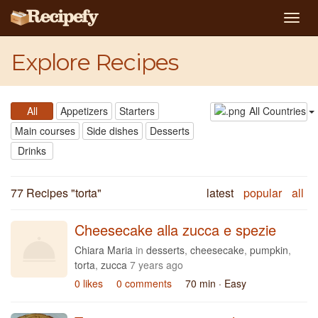
Togg
navig
Explore Recipes
All
Appetizers
Starters
All Countries
Main courses
Side dishes
Desserts
Drinks
77 Recipes "
torta
"
latest
popular
all
Cheesecake alla zucca e spezie
Chiara Maria
in
desserts
,
cheesecake
,
pumpkin
,
torta
,
zucca
7 years ago
0 likes
0 comments
70 min
· Easy