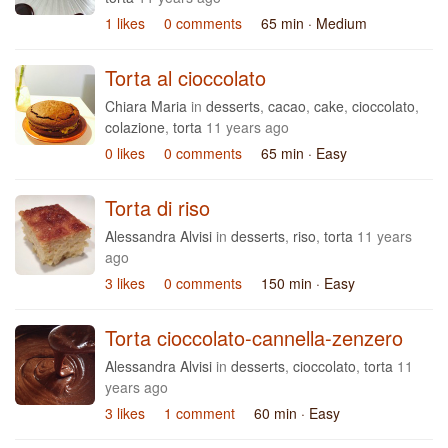
1 likes
0 comments
65 min
· Medium
Torta al cioccolato
Chiara Maria
in
desserts
,
cacao
,
cake
,
cioccolato
,
colazione
,
torta
11 years ago
0 likes
0 comments
65 min
· Easy
Torta di riso
Alessandra Alvisi
in
desserts
,
riso
,
torta
11 years
ago
3 likes
0 comments
150 min
· Easy
Torta cioccolato-cannella-zenzero
Alessandra Alvisi
in
desserts
,
cioccolato
,
torta
11
years ago
3 likes
1 comment
60 min
· Easy