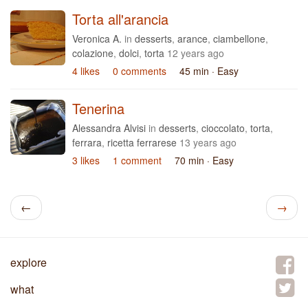
Torta all'arancia
Veronica A.
in
desserts
,
arance
,
ciambellone
,
colazione
,
dolci
,
torta
12 years ago
4 likes
0 comments
45 min
· Easy
Tenerina
Alessandra Alvisi
in
desserts
,
cioccolato
,
torta
,
ferrara
,
ricetta ferrarese
13 years ago
3 likes
1 comment
70 min
· Easy
←
→
explore
what