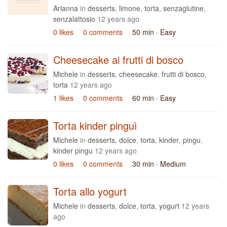
Arianna
in
desserts
,
limone
,
torta
,
senzaglutine
,
senzalattosio
12 years ago
0 likes
0 comments
50 min
· Easy
Cheesecake ai frutti di bosco
Michele
in
desserts
,
cheesecake
,
frutti di bosco
,
torta
12 years ago
1 likes
0 comments
60 min
· Easy
Torta kinder pinguì
Michele
in
desserts
,
dolce
,
torta
,
kinder
,
pingu
,
kinder pingu
12 years ago
0 likes
0 comments
30 min
· Medium
Torta allo yogurt
Michele
in
desserts
,
dolce
,
torta
,
yogurt
12 years
ago