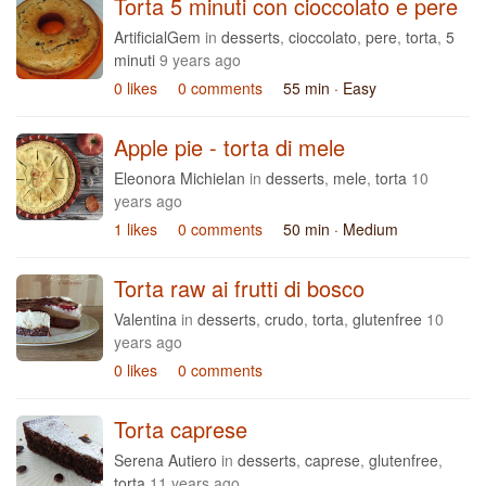
Torta 5 minuti con cioccolato e pere
ArtificialGem
in
desserts
,
cioccolato
,
pere
,
torta
,
5
minuti
9 years ago
0 likes
0 comments
55 min
· Easy
Apple pie - torta di mele
Eleonora Michielan
in
desserts
,
mele
,
torta
10
years ago
1 likes
0 comments
50 min
· Medium
Torta raw ai frutti di bosco
Valentina
in
desserts
,
crudo
,
torta
,
glutenfree
10
years ago
0 likes
0 comments
Torta caprese
Serena Autiero
in
desserts
,
caprese
,
glutenfree
,
torta
11 years ago