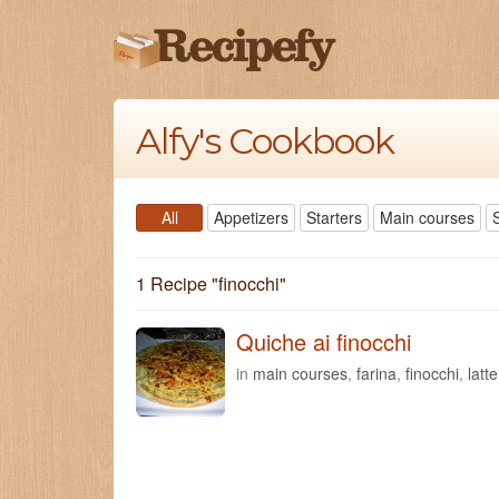
Alfy's Cookbook
All
Appetizers
Starters
Main courses
1 Recipe "
finocchi
"
Quiche ai finocchi
in
main courses
,
farina
,
finocchi
,
latte