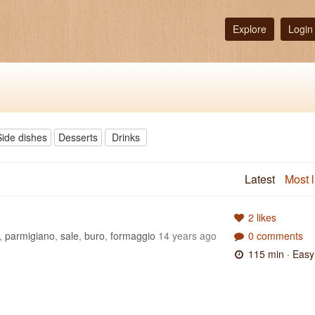
Explore
Login
Side dishes
Desserts
Drinks
Latest
Most l
2 likes
,
parmigiano
,
sale
,
buro
,
formaggio
14 years ago
0 comments
115 min
· Easy