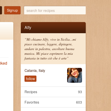
search
Signup
for
recipes
Alfy
“Mi chiamo Alfy, vivo in Sicilia...mi
piace cucinare, leggere, dipingere,
andare in palestra, ascoltare buona
musica. Mi piace esprimere la mia
fantasia in tutto ciò che è arte”
iked
Catania, Italy
follow
Recipes
93
Favorites
603