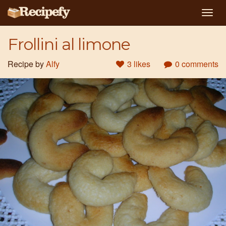
Togg
navig
Frollini al limone
Recipe by
Alfy
3 likes
0 comments