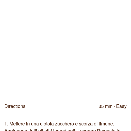
Directions
35 min
· Easy
1.
Mettere in una ciotola zucchero e scorza di limone.
Aggiungere tutti gli altri ingredienti. Lavorare l'impasto in