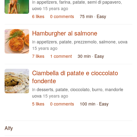
in
appetizers
,
farina
,
patate
,
semi di papavero
,
uovo
15 years ago
6 likes
0 comments
75 min
· Easy
Hamburgher al salmone
in
appetizers
,
patate
,
prezzemolo
,
salmone
,
uova
15 years ago
7 likes
1 comment
30 min
· Easy
Ciambella di patate e cioccolato
fondente
in
desserts
,
patate
,
cioccolato
,
burro
,
mandorle
uova
15 years ago
5 likes
0 comments
100 min
· Easy
Alfy