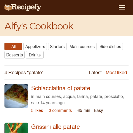
Togg
navig
Alfy's Cookbook
All
Appetizers
Starters
Main courses
Side dishes
Desserts
Drinks
4 Recipes "
patate
"
Latest
Most liked
Schiacciatina di patate
in
main courses
,
acqua
,
farina
,
patate
,
prosciutto
,
sale
14 years ago
5 likes
0 comments
65 min
· Easy
Grissini alle patate