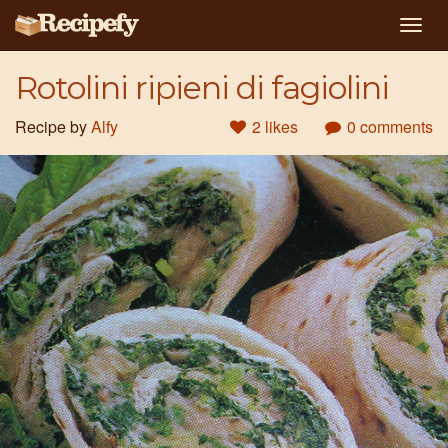
Togg
navig
Rotolini ripieni di fagiolini
Recipe by
Alfy
2 likes
0 comments