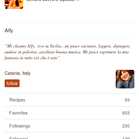
Alfy
“Mi chiamo Alfy, vivo in Sicilia...mi piace cucinare, leggere, dipingere,
andare in palestra, ascoltare buona musica. Mi piace esprimere la mia
fantasia in tutto ciò che è arte”
Catania, Italy
follow
Recipes
93
Favorites
603
Followings
230
Followers
129