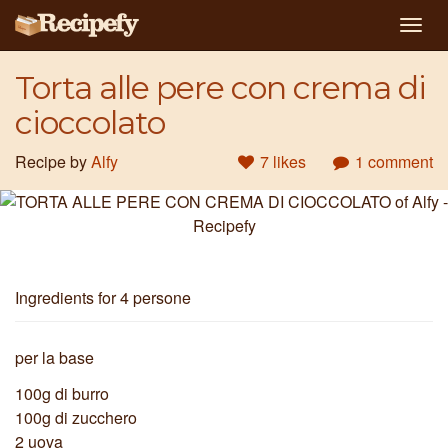
Togg
navig
Torta alle pere con crema di
cioccolato
Recipe by
Alfy
7 likes
1 comment
Ingredients
for 4 persone
per la base
100g di burro
100g di zucchero
2 uova