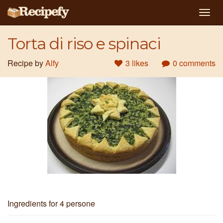
Togg
navig
Torta di riso e spinaci
Recipe by
Alfy
3 likes
0 comments
Ingredients
for 4 persone