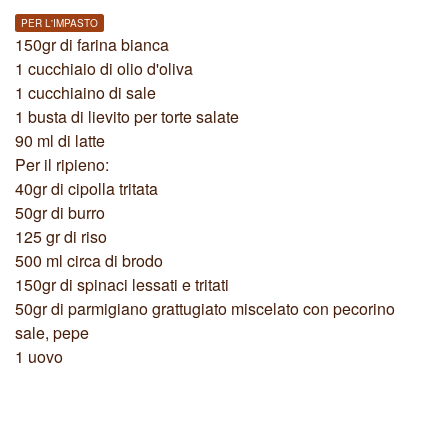
PER L'IMPASTO
150gr di farina bianca
1 cucchiaio di olio d'oliva
1 cucchiaino di sale
1 busta di lievito per torte salate
90 ml di latte
Per il ripieno:
40gr di cipolla tritata
50gr di burro
125 gr di riso
500 ml circa di brodo
150gr di spinaci lessati e tritati
50gr di parmigiano grattugiato miscelato con pecorino
sale, pepe
1 uovo