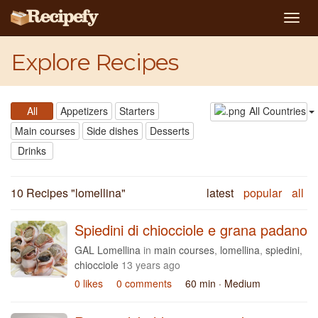
Togg
navig
Explore Recipes
All
Appetizers
Starters
All Countries
Main courses
Side dishes
Desserts
Drinks
10 Recipes "
lomellina
"
latest
popular
all
Spiedini di chiocciole e grana padano
GAL Lomellina
in
main courses
,
lomellina
,
spiedini
,
chiocciole
13 years ago
0 likes
0 comments
60 min
· Medium