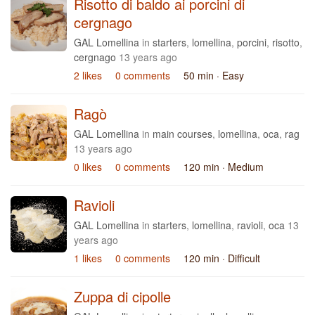
Risotto di baldo ai porcini di
cergnago
GAL Lomellina
in
starters
,
lomellina
,
porcini
,
risotto
,
cergnago
13 years ago
2 likes
0 comments
50 min
· Easy
Ragò
GAL Lomellina
in
main courses
,
lomellina
,
oca
,
rag
13 years ago
0 likes
0 comments
120 min
· Medium
Ravioli
GAL Lomellina
in
starters
,
lomellina
,
ravioli
,
oca
13
years ago
1 likes
0 comments
120 min
· Difficult
Zuppa di cipolle