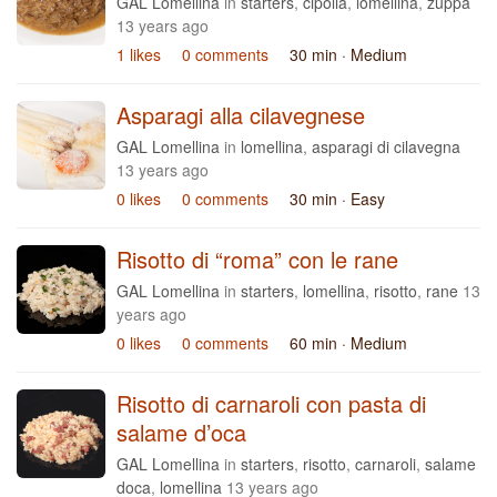
GAL Lomellina
in
starters
,
cipolla
,
lomellina
,
zuppa
13 years ago
1 likes
0 comments
30 min
· Medium
Asparagi alla cilavegnese
GAL Lomellina
in
lomellina
,
asparagi di cilavegna
13 years ago
0 likes
0 comments
30 min
· Easy
Risotto di “roma” con le rane
GAL Lomellina
in
starters
,
lomellina
,
risotto
,
rane
13
years ago
0 likes
0 comments
60 min
· Medium
Risotto di carnaroli con pasta di
salame d’oca
GAL Lomellina
in
starters
,
risotto
,
carnaroli
,
salame
doca
,
lomellina
13 years ago