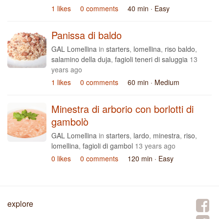
1 likes
0 comments
40 min
· Easy
Panissa di baldo
GAL Lomellina
in
starters
,
lomellina
,
riso baldo
,
salamino della duja
,
fagioli teneri di saluggia
13
years ago
1 likes
0 comments
60 min
· Medium
Minestra di arborio con borlotti di
gambolò
GAL Lomellina
in
starters
,
lardo
,
minestra
,
riso
,
lomellina
,
fagioli di gambol
13 years ago
0 likes
0 comments
120 min
· Easy
explore