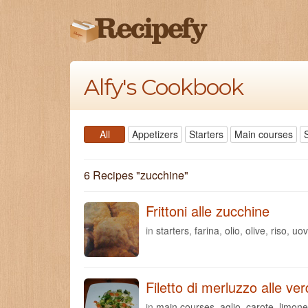
Alfy's Cookbook
All
Appetizers
Starters
Main courses
6 Recipes "
zucchine
"
Frittoni alle zucchine
in
starters
,
farina
,
olio
,
olive
,
riso
,
uo
Filetto di merluzzo alle ve
in
main courses
,
aglio
,
carote
,
limone