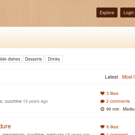
Explore
Login
Side dishes
Desserts
Drinks
Latest
Most l
3 likes
vo
,
zucchine
15 years ago
2 comments
90 min
· Medi
rdure
8 likes
,
prezzemolo
,
zucchine
,
merluzzo
15 years ago
1 comment