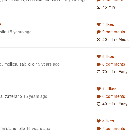
45 min
o
4 likes
rofie
15 years ago
2 comments
50 min
· Medi
5 likes
e
,
mollica
,
sale olio
15 years ago
0 comments
70 min
· Easy
11 likes
za
,
zafferano
15 years ago
0 comments
40 min
· Easy
4 likes
rmigiano
,
olio
15 years ago
4 comments