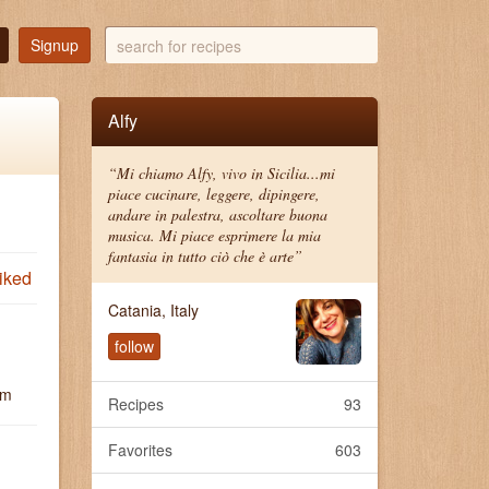
search
Signup
for
recipes
Alfy
“Mi chiamo Alfy, vivo in Sicilia...mi
piace cucinare, leggere, dipingere,
andare in palestra, ascoltare buona
musica. Mi piace esprimere la mia
fantasia in tutto ciò che è arte”
iked
Catania, Italy
follow
um
Recipes
93
Favorites
603