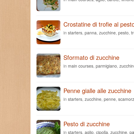
Crostatine di trofie al pest
in
starters
,
panna
,
zucchine
,
pesto
,
t
Sformato di zucchine
in
main courses
,
parmigiano
,
zucchin
Penne gialle alle zucchine
in
starters
,
zucchine
,
penne
,
scamor
Pesto di zucchine
in
starters
,
aglio
,
cipolla
,
zucchine
,
pa