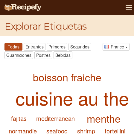
To
na
Explorar Etiquetas
Todas
Entrantes
Primeros
Segundos
France
Guarniciones
Postres
Bebidas
boisson fraiche
cuisine au the
menthe
fajitas
mediterranean
normandie
seafood
shrimp
tortellini