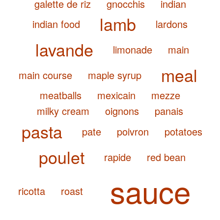
galette de riz
gnocchis
indian
lamb
indian food
lardons
lavande
limonade
main
meal
main course
maple syrup
meatballs
mexicain
mezze
milky cream
oignons
panais
pasta
pate
poivron
potatoes
poulet
rapide
red bean
sauce
ricotta
roast