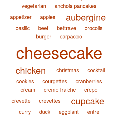
vegetarian
anchois pancakes
aubergine
appetizer
apples
basilic
beef
bettrave
brocolis
burger
carpaccio
cheesecake
chicken
christmas
cocktail
cookies
courgettes
cranberries
cream
creme fraiche
crepe
cupcake
crevette
crevettes
curry
duck
eggplant
entre