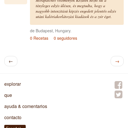
Mirapatches vélemények Kezdték nézni túl a
tényleges edzés ülésen, és megtudta, hogy a
nagyobb intenzitású képzés engedett jelentős edzés
utáni kalóriakorlátozási kiadások és a zsír éget.
de Budapest, Hungary.
0 Recetas
0 seguidores
←
→
explorar
que
ayuda & comentarios
contacto