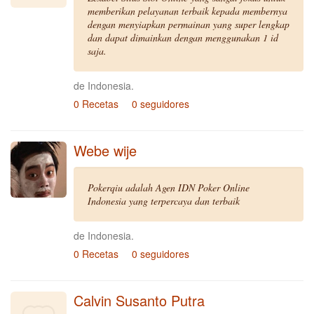
memberikan pelayanan terbaik kepada membernya
dengan menyiapkan permainan yang super lengkap
dan dapat dimainkan dengan menggunakan 1 id
saja.
de Indonesia.
0 Recetas
0 seguidores
Webe wije
Pokerqiu adalah Agen IDN Poker Online
Indonesia yang terpercaya dan terbaik
de Indonesia.
0 Recetas
0 seguidores
Calvin Susanto Putra