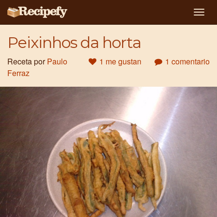
Togg
navig
Peixinhos da horta
Receta por
Paulo
1 me gustan
1 comentario
Ferraz