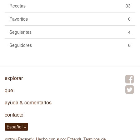
Recetas
33
Favoritos
0
Seguientes
4
Seguidores
6
explorar
que
ayuda & comentarios
contacto
Español
©2026 Recipefy. Hecho con
♥
por
Extendi
.
Terminos del