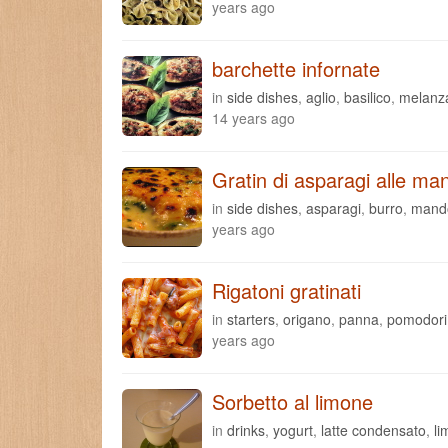
years ago
barchette infornate
in
side dishes
,
aglio
,
basilico
,
melanz
14 years ago
Gratin di asparagi alle ma
in
side dishes
,
asparagi
,
burro
,
mand
years ago
Rigatoni gratinati
in
starters
,
origano
,
panna
,
pomodori
years ago
Sorbetto al limone
in
drinks
,
yogurt
,
latte condensato
,
li