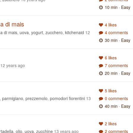
10 min
· Easy
na di mais
4 likes
na di mais
,
uova
,
yogurt
,
zucchero
,
kitchenaid
12
4 comments
30 min
· Easy
6 likes
12 years ago
7 comments
20 min
· Easy
5 likes
,
parmigiano
,
prezzemolo
,
pomodori fiorentini
13
0 comments
40 min
· Easy
2 likes
tadella
,
olio
,
uova
,
zucchine
13 years ago
2 comments