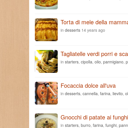
Torta di mele della mamm
in
desserts
14 years ago
Tagliatelle verdi porri e sc
in
starters
,
cipolla
,
olio
,
parmigiano
,
p
Focaccia dolce all'uva
in
desserts
,
cannella
,
farina
,
lievito
,
o
Gnocchi di patate ai funghi
in
starters
,
burro
,
farina
,
funghi
,
pann