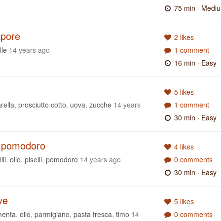
75 min
· Medi
apore
2 likes
lle
14 years ago
1 comment
16 min
· Easy
5 likes
rella
,
prosciutto cotto
,
uova
,
zucche
14 years
1 comment
30 min
· Easy
 e pomodoro
4 likes
lli
,
olio
,
piselli
,
pomodoro
14 years ago
0 comments
30 min
· Easy
ve
5 likes
enta
,
olio
,
parmigiano
,
pasta fresca
,
timo
14
0 comments