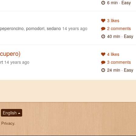
6 min
· Easy
3 likes
peperoncino
,
pomodori
,
sedano
14 years ago
2 comments
40 min
· Easy
ecupero)
4 likes
rt
14 years ago
3 comments
24 min
· Easy
English
,
Privacy
.