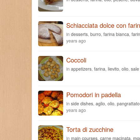
Schiacciata dolce con fari
in
desserts
,
burro
,
farina bianca
,
fari
years ago
Coccoli
in
appetizers
,
farina
,
lievito
,
olio
,
sale
Pomodori in padella
in
side dishes
,
aglio
,
olio
,
pangrattato
years ago
Torta di zucchine
in
main courses
,
carne macinata
,
mor