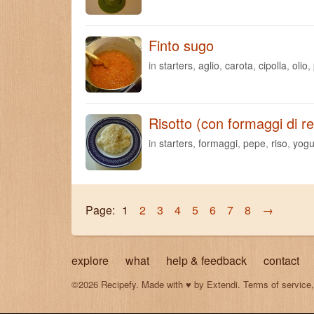
Finto sugo
in
starters
,
aglio
,
carota
,
cipolla
,
olio
,
Risotto (con formaggi di r
in
starters
,
formaggi
,
pepe
,
riso
,
yogu
Page:
1
2
3
4
5
6
7
8
→
explore
what
help & feedback
contact
©2026 Recipefy. Made with
♥
by
Extendi
.
Terms of service