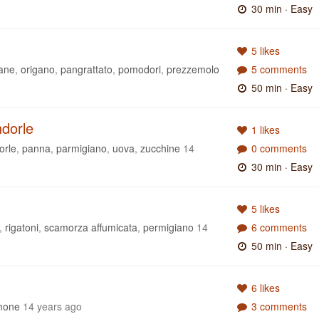
30 min
· Easy
5 likes
ane
,
origano
,
pangrattato
,
pomodori
,
prezzemolo
5 comments
50 min
· Easy
ndorle
1 likes
orle
,
panna
,
parmigiano
,
uova
,
zucchine
14
0 comments
30 min
· Easy
5 likes
,
rigatoni
,
scamorza affumicata
,
permigiano
14
6 comments
50 min
· Easy
6 likes
mone
14 years ago
3 comments