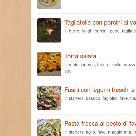
Tagliatelle con porcini al v
in
burro
,
funghi porcini
,
pepe
,
tagliate
Torta salata
in
main courses
,
farina
,
lievito
,
mozza
ago
Fusilli con legumi freschi
in
starters
,
basilico
,
fagiolini
,
fave
,
fusi
Pasta fresca al pesto di fa
in
starters
,
aglio
,
fave
,
maggiorana
,
m