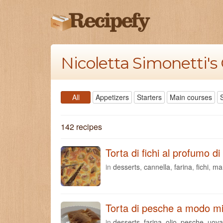
Nicoletta Simonetti'
All
Appetizers
Starters
Main courses
142 recipes
Torta di fichi al profumo di
in
desserts
,
cannella
,
farina
,
fichi
,
ma
Torta di pesche a modo m
in
desserts
,
farina
,
olio
,
pesche
,
uova