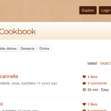
Explore
Login
s Cookbook
Side dishes
Desserts
Drinks
latest
most l
 cannella
4 likes
ndorle
,
uova
,
zucchero
10 years ago
3 comments
50 min
· Easy
io
3 likes
,
zucchero
10 years ago
2 comments