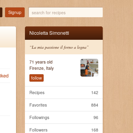
search
Signup
for
recipes
Nicoletta Simonetti
“La mia passione il forno a legna”
71 years old
Firenze, Italy
iked
follow
Recipes
142
Favorites
884
Followings
96
Followers
168