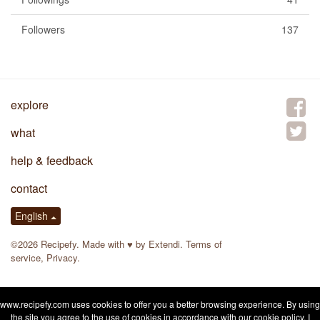
Followers
137
explore
what
help & feedback
contact
English
©2026 Recipefy. Made with
♥
by
Extendi
.
Terms of
service
,
Privacy
.
www.recipefy.com uses cookies to offer you a better browsing experience. By using
the site you agree to the use of cookies in accordance with our
cookie policy
.
I