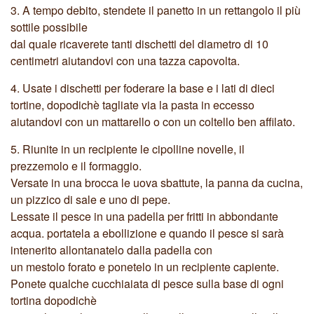
3.
A tempo debito, stendete il panetto in un rettangolo il più
sottile possibile
dal quale ricaverete tanti dischetti del diametro di 10
centimetri aiutandovi con una tazza capovolta.
4.
Usate i dischetti per foderare la base e i lati di dieci
tortine, dopodichè tagliate via la pasta in eccesso
aiutandovi con un mattarello o con un coltello ben affilato.
5.
Riunite in un recipiente le cipolline novelle, il
prezzemolo e il formaggio.
Versate in una brocca le uova sbattute, la panna da cucina,
un pizzico di sale e uno di pepe.
Lessate il pesce in una padella per fritti in abbondante
acqua. portatela a ebollizione e quando il pesce si sarà
intenerito allontanatelo dalla padella con
un mestolo forato e ponetelo in un recipiente capiente.
Ponete qualche cucchiaiata di pesce sulla base di ogni
tortina dopodichè