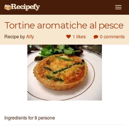
Togg
navig
Tortine aromatiche al pesce
Recipe by
Alfy
1 likes
0 comments
Ingredients
for 8 persone