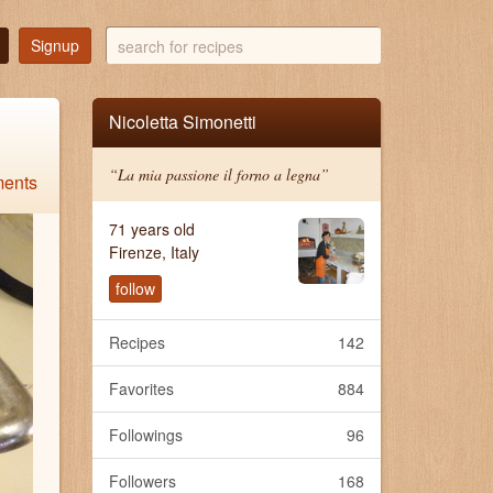
search
Signup
for
recipes
Nicoletta Simonetti
“La mia passione il forno a legna”
ents
71 years old
Firenze, Italy
follow
Recipes
142
Favorites
884
Followings
96
Followers
168