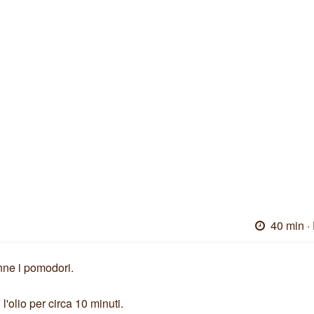
40 min
·
anne i pomodori.
l'olio per circa 10 minuti.