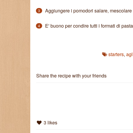
Aggiungere i pomodori salare, mescolare b
3
E' buono per condire tutti i formati di pasta
4
starters
,
agl
Share the recipe with your friends
3 likes