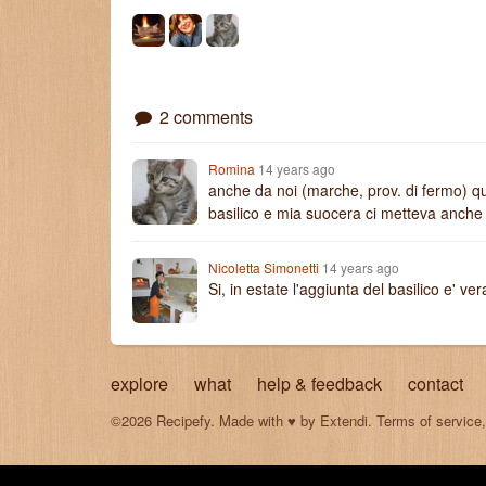
2 comments
Romina
14 years ago
anche da noi (marche, prov. di fermo) q
basilico e mia suocera ci metteva anche
Nicoletta Simonetti
14 years ago
Si, in estate l'aggiunta del basilico e' 
explore
what
help & feedback
contact
©2026 Recipefy. Made with
♥
by
Extendi
.
Terms of service