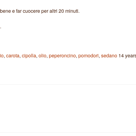
ene e far cuocere per altri 20 minuti.
.
io
,
carota
,
cipolla
,
olio
,
peperoncino
,
pomodori
,
sedano
14 year