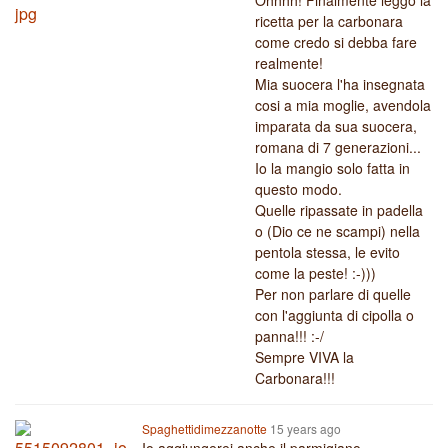
Ohhhh! Finalmente leggo la
ricetta per la carbonara
come credo si debba fare
realmente!
Mia suocera l'ha insegnata
cosi a mia moglie, avendola
imparata da sua suocera,
romana di 7 generazioni...
Io la mangio solo fatta in
questo modo.
Quelle ripassate in padella
o (Dio ce ne scampi) nella
pentola stessa, le evito
come la peste! :-)))
Per non parlare di quelle
con l'aggiunta di cipolla o
panna!!! :-/
Sempre VIVA la
Carbonara!!!
Spaghettidimezzanotte
15 years ago