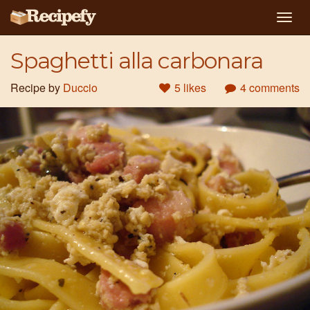
Togg
navig
Spaghetti alla carbonara
Recipe by
Duccio
5 likes
4 comments