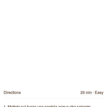
Directions
25 min
· Easy
1.
Mettete sul fuoco una pentola acqua che salerete