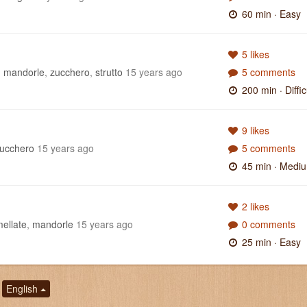
60 min
· Easy
5 likes
,
mandorle
,
zucchero
,
strutto
15 years ago
5 comments
200 min
· Diffic
9 likes
ucchero
15 years ago
5 comments
45 min
· Medi
2 likes
ellate
,
mandorle
15 years ago
0 comments
25 min
· Easy
English