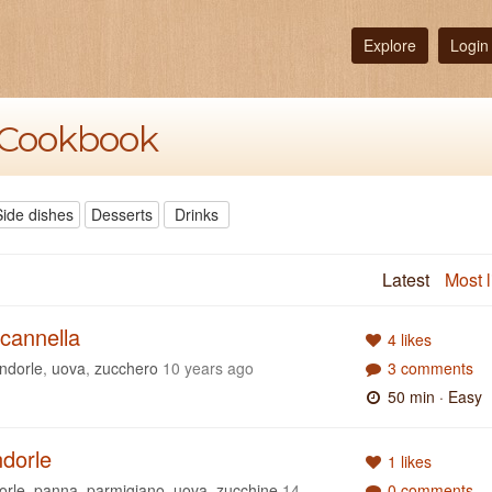
Explore
Login
s Cookbook
Side dishes
Desserts
Drinks
Latest
Most l
 cannella
4 likes
ndorle
,
uova
,
zucchero
10 years ago
3 comments
50 min
· Easy
ndorle
1 likes
orle
,
panna
,
parmigiano
,
uova
,
zucchine
14
0 comments