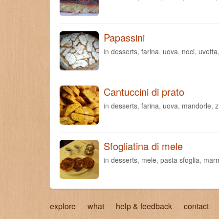
Papassini
in
desserts
,
farina
,
uova
,
noci
,
uvetta
Cantuccini di prato
in
desserts
,
farina
,
uova
,
mandorle
,
z
Sfogliatina di mele
in
desserts
,
mele
,
pasta sfoglia
,
marm
explore
what
help & feedback
contact