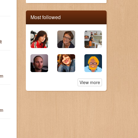
Most followed
lt
um
View more
um