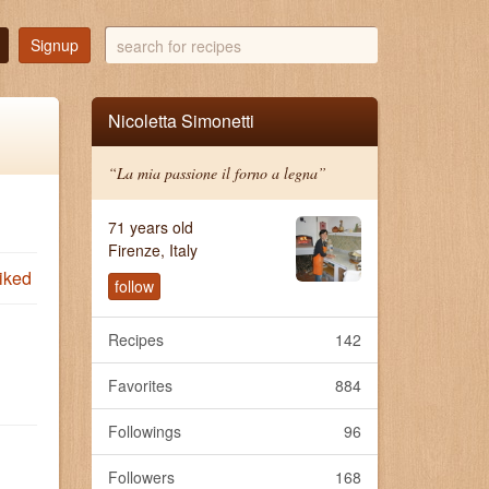
search
Signup
for
recipes
Nicoletta Simonetti
“La mia passione il forno a legna”
71 years old
Firenze, Italy
iked
follow
Recipes
142
Favorites
884
Followings
96
Followers
168