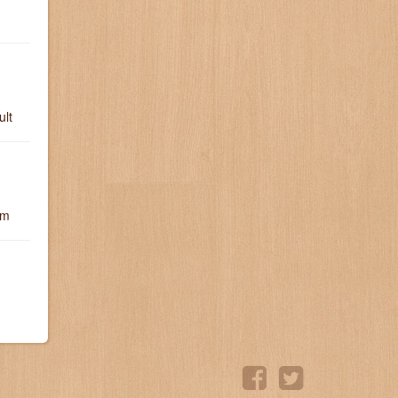
ult
um