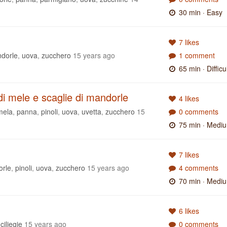
30 min
· Easy
7 likes
dorle
,
uova
,
zucchero
15 years ago
1 comment
65 min
· Difficu
i mele e scaglie di mandorle
4 likes
mela
,
panna
,
pinoli
,
uova
,
uvetta
,
zucchero
15
0 comments
75 min
· Medi
7 likes
rle
,
pinoli
,
uova
,
zucchero
15 years ago
4 comments
70 min
· Medi
6 likes
,
ciliegie
15 years ago
0 comments