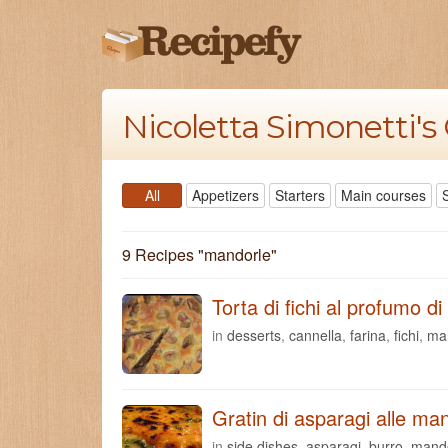
Nicoletta Simonetti'
All
Appetizers
Starters
Main courses
9 Recipes "
mandorle
"
Torta di fichi al profumo di
in
desserts
,
cannella
,
farina
,
fichi
,
ma
Gratin di asparagi alle ma
in
side dishes
,
asparagi
,
burro
,
mand