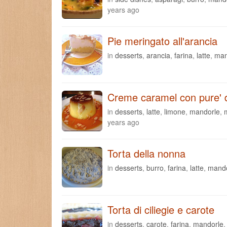
years ago
Pie meringato all'arancia
in
desserts
,
arancia
,
farina
,
latte
,
man
Creme caramel con pure' d
in
desserts
,
latte
,
limone
,
mandorle
,
years ago
Torta della nonna
in
desserts
,
burro
,
farina
,
latte
,
mando
Torta di ciliegie e carote
in
desserts
,
carote
,
farina
,
mandorle