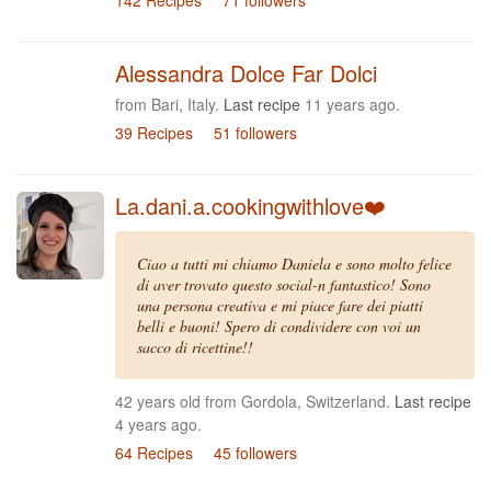
142 Recipes
71 followers
Alessandra Dolce Far Dolci
from Bari, Italy.
Last recipe
11 years ago.
39 Recipes
51 followers
La.dani.a.cookingwithlove❤️
Ciao a tutti mi chiamo Daniela e sono molto felice
di aver trovato questo social-n fantastico! Sono
una persona creativa e mi piace fare dei piatti
belli e buoni! Spero di condividere con voi un
sacco di ricettine!!
42 years old from Gordola, Switzerland.
Last recipe
4 years ago.
64 Recipes
45 followers