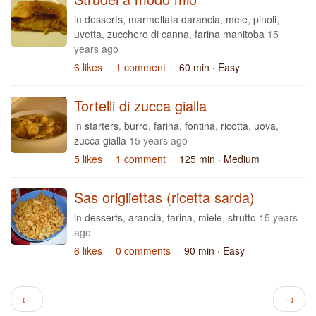
in
desserts
,
marmellata darancia
,
mele
,
pinoli
,
uvetta
,
zucchero di canna
,
farina manitoba
15
years ago
6 likes
1 comment
60 min
· Easy
Tortelli di zucca gialla
in
starters
,
burro
,
farina
,
fontina
,
ricotta
,
uova
,
zucca gialla
15 years ago
5 likes
1 comment
125 min
· Medium
Sas origliettas (ricetta sarda)
in
desserts
,
arancia
,
farina
,
miele
,
strutto
15 years
ago
6 likes
0 comments
90 min
· Easy
←
→