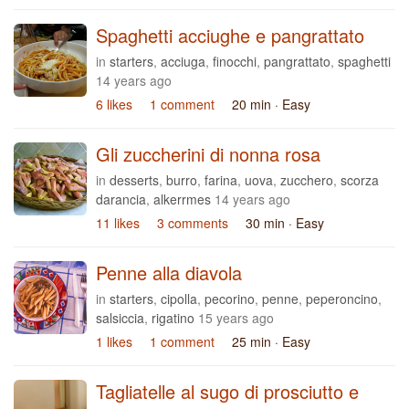
Spaghetti acciughe e pangrattato
in
starters
,
acciuga
,
finocchi
,
pangrattato
,
spaghetti
14 years ago
6 likes
1 comment
20 min
· Easy
Gli zuccherini di nonna rosa
in
desserts
,
burro
,
farina
,
uova
,
zucchero
,
scorza
darancia
,
alkerrmes
14 years ago
11 likes
3 comments
30 min
· Easy
Penne alla diavola
in
starters
,
cipolla
,
pecorino
,
penne
,
peperoncino
,
salsiccia
,
rigatino
15 years ago
1 likes
1 comment
25 min
· Easy
Tagliatelle al sugo di prosciutto e