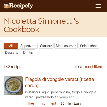
Togg
navig
Nicoletta Simonetti's
Cookbook
All
Appetizers
Starters
Main courses
Side dishes
Desserts
Drinks
142 recipes
latest
most liked
Fregola di vongole veraci (ricetta
sarda)
in
starters
,
aglio
,
peperoncino
,
fregola
,
vongole
veraci
,
prezzemolo
14 years ago
1 likes
1 comment
20 min
· Easy