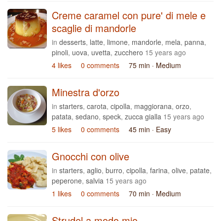
Creme caramel con pure' di mele e
scaglie di mandorle
in
desserts
,
latte
,
limone
,
mandorle
,
mela
,
panna
,
pinoli
,
uova
,
uvetta
,
zucchero
15 years ago
4 likes
0 comments
75 min
· Medium
Minestra d'orzo
in
starters
,
carota
,
cipolla
,
maggiorana
,
orzo
,
patata
,
sedano
,
speck
,
zucca gialla
15 years ago
5 likes
0 comments
45 min
· Easy
Gnocchi con olive
in
starters
,
aglio
,
burro
,
cipolla
,
farina
,
olive
,
patate
,
peperone
,
salvia
15 years ago
1 likes
0 comments
70 min
· Medium
Strudel a modo mio