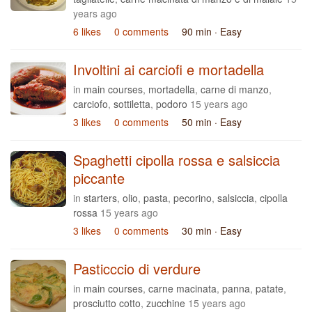
years ago
6 likes
0 comments
90 min
· Easy
Involtini ai carciofi e mortadella
in
main courses
,
mortadella
,
carne di manzo
,
carciofo
,
sottiletta
,
podoro
15 years ago
3 likes
0 comments
50 min
· Easy
Spaghetti cipolla rossa e salsiccia
piccante
in
starters
,
olio
,
pasta
,
pecorino
,
salsiccia
,
cipolla
rossa
15 years ago
3 likes
0 comments
30 min
· Easy
Pasticccio di verdure
in
main courses
,
carne macinata
,
panna
,
patate
,
prosciutto cotto
,
zucchine
15 years ago