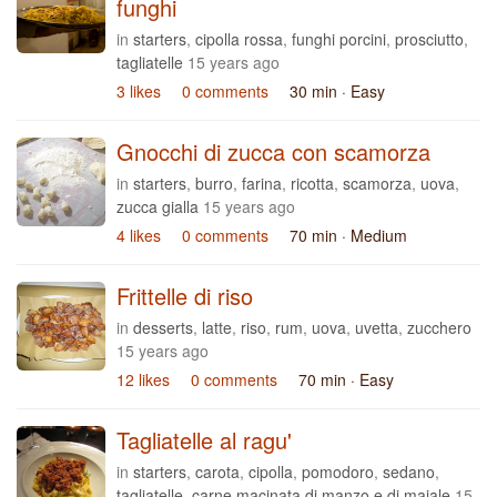
funghi
in
starters
,
cipolla rossa
,
funghi porcini
,
prosciutto
,
tagliatelle
15 years ago
3 likes
0 comments
30 min
· Easy
Gnocchi di zucca con scamorza
in
starters
,
burro
,
farina
,
ricotta
,
scamorza
,
uova
,
zucca gialla
15 years ago
4 likes
0 comments
70 min
· Medium
Frittelle di riso
in
desserts
,
latte
,
riso
,
rum
,
uova
,
uvetta
,
zucchero
15 years ago
12 likes
0 comments
70 min
· Easy
Tagliatelle al ragu'
in
starters
,
carota
,
cipolla
,
pomodoro
,
sedano
,
tagliatelle
,
carne macinata di manzo e di maiale
15