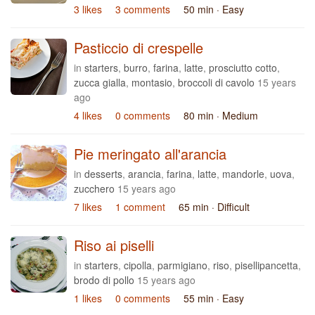
3 likes
3 comments
50 min
· Easy
Pasticcio di crespelle
in
starters
,
burro
,
farina
,
latte
,
prosciutto cotto
,
zucca gialla
,
montasio
,
broccoli di cavolo
15 years
ago
4 likes
0 comments
80 min
· Medium
Pie meringato all'arancia
in
desserts
,
arancia
,
farina
,
latte
,
mandorle
,
uova
,
zucchero
15 years ago
7 likes
1 comment
65 min
· Difficult
Riso ai piselli
in
starters
,
cipolla
,
parmigiano
,
riso
,
pisellipancetta
,
brodo di pollo
15 years ago
1 likes
0 comments
55 min
· Easy