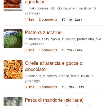
agrodolce
in
main courses
,
olio
,
cipolla
,
aromi
,
salsicce
15
years ago
1 likes
2 comments
90 min
· Easy
Pesto di zucchine
in
starters
,
aglio
,
cipolla
,
zucchine
,
parmigiano
,
olio
15 years ago
4 likes
4 comments
10 min
· Easy
Girelle all'arancia e gocce di
cioccolato
in
desserts
,
zucchero
,
arance
,
farina lievito
15
years ago
9 likes
5 comments
160 min
· Easy
Pasta di mandorle (siciliana)