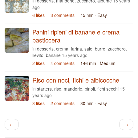
in
desserts
,
mandorle
,
zucchero
,
albume
15 years
ago
6 likes
3 comments
45 min
· Easy
Panini ripieni di banane e crema
pasticcera
in
desserts
,
crema
,
farina
,
sale
,
burro
,
zucchero
,
lievito
,
banane
15 years ago
2 likes
4 comments
146 min
· Medium
Riso con noci, fichi e albicocche
in
starters
,
riso
,
mandorle
,
pinoli
,
fichi secchi
15
years ago
3 likes
2 comments
30 min
· Easy
←
→