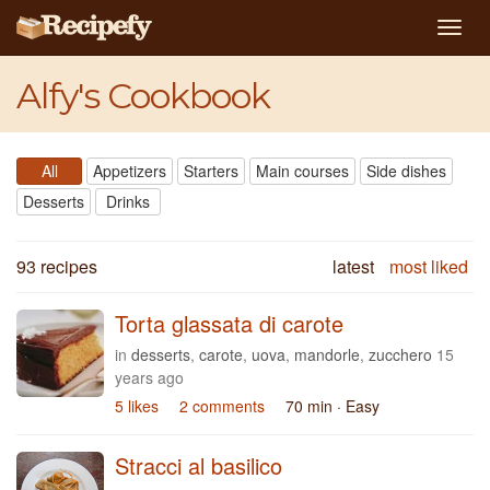
Togg
navig
Alfy's Cookbook
All
Appetizers
Starters
Main courses
Side dishes
Desserts
Drinks
93 recipes
latest
most liked
Torta glassata di carote
in
desserts
,
carote
,
uova
,
mandorle
,
zucchero
15
years ago
5 likes
2 comments
70 min
· Easy
Stracci al basilico