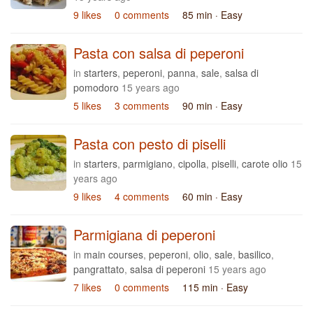
9 likes
0 comments
85 min
· Easy
Pasta con salsa di peperoni
in
starters
,
peperoni
,
panna
,
sale
,
salsa di
pomodoro
15 years ago
5 likes
3 comments
90 min
· Easy
Pasta con pesto di piselli
in
starters
,
parmigiano
,
cipolla
,
piselli
,
carote olio
15
years ago
9 likes
4 comments
60 min
· Easy
Parmigiana di peperoni
in
main courses
,
peperoni
,
olio
,
sale
,
basilico
,
pangrattato
,
salsa di peperoni
15 years ago
7 likes
0 comments
115 min
· Easy