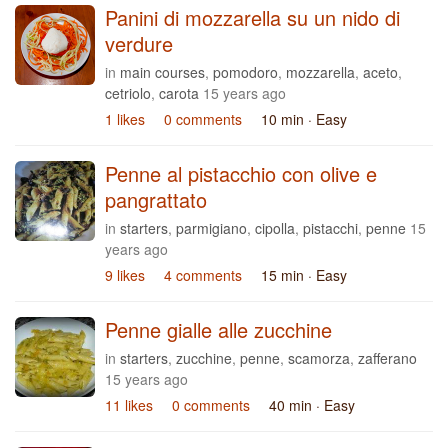
Panini di mozzarella su un nido di
verdure
in
main courses
,
pomodoro
,
mozzarella
,
aceto
,
cetriolo
,
carota
15 years ago
1 likes
0 comments
10 min
· Easy
Penne al pistacchio con olive e
pangrattato
in
starters
,
parmigiano
,
cipolla
,
pistacchi
,
penne
15
years ago
9 likes
4 comments
15 min
· Easy
Penne gialle alle zucchine
in
starters
,
zucchine
,
penne
,
scamorza
,
zafferano
15 years ago
11 likes
0 comments
40 min
· Easy