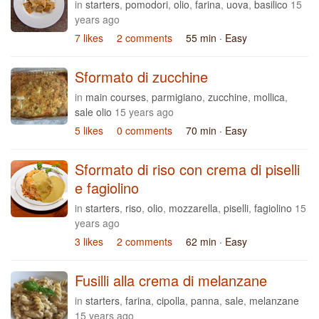
in
starters
,
pomodori
,
olio
,
farina
,
uova
,
basilico
15
years ago
7 likes
2 comments
55 min
· Easy
Sformato di zucchine
in
main courses
,
parmigiano
,
zucchine
,
mollica
,
sale olio
15 years ago
5 likes
0 comments
70 min
· Easy
Sformato di riso con crema di piselli
e fagiolino
in
starters
,
riso
,
olio
,
mozzarella
,
piselli
,
fagiolino
15
years ago
3 likes
2 comments
62 min
· Easy
Fusilli alla crema di melanzane
in
starters
,
farina
,
cipolla
,
panna
,
sale
,
melanzane
15 years ago