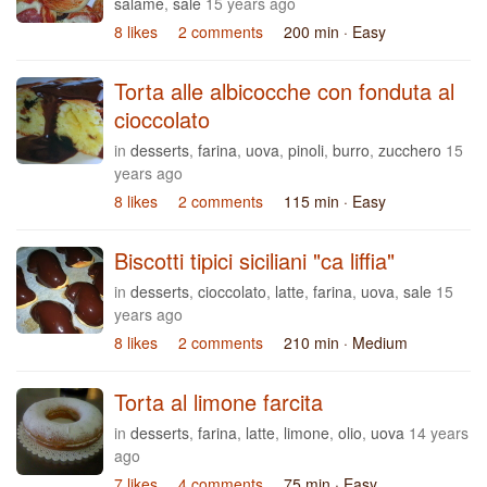
salame
,
sale
15 years ago
8 likes
2 comments
200 min
· Easy
Torta alle albicocche con fonduta al
cioccolato
in
desserts
,
farina
,
uova
,
pinoli
,
burro
,
zucchero
15
years ago
8 likes
2 comments
115 min
· Easy
Biscotti tipici siciliani "ca liffia"
in
desserts
,
cioccolato
,
latte
,
farina
,
uova
,
sale
15
years ago
8 likes
2 comments
210 min
· Medium
Torta al limone farcita
in
desserts
,
farina
,
latte
,
limone
,
olio
,
uova
14 years
ago
7 likes
4 comments
75 min
· Easy