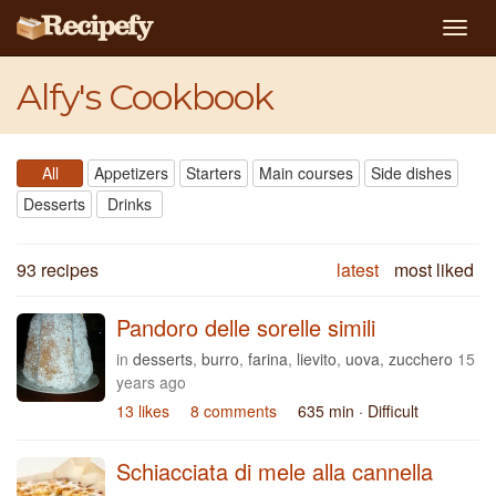
Togg
navig
Alfy's Cookbook
All
Appetizers
Starters
Main courses
Side dishes
Desserts
Drinks
93 recipes
latest
most liked
Pandoro delle sorelle simili
in
desserts
,
burro
,
farina
,
lievito
,
uova
,
zucchero
15
years ago
13 likes
8 comments
635 min
· Difficult
Schiacciata di mele alla cannella