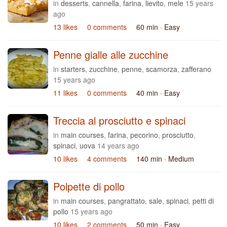
in
desserts
,
cannella
,
farina
,
lievito
,
mele
15 years
ago
13 likes
0 comments
60 min
· Easy
Penne gialle alle zucchine
in
starters
,
zucchine
,
penne
,
scamorza
,
zafferano
15 years ago
11 likes
0 comments
40 min
· Easy
Treccia al prosciutto e spinaci
in
main courses
,
farina
,
pecorino
,
prosciutto
,
spinaci
,
uova
14 years ago
10 likes
4 comments
140 min
· Medium
Polpette di pollo
in
main courses
,
pangrattato
,
sale
,
spinaci
,
petti di
pollo
15 years ago
10 likes
2 comments
50 min
· Easy