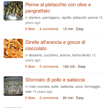
Penne al pistacchio con olive e
pangrattato
in
starters
,
parmigiano
,
cipolla
,
pistacchi
,
penne
15
years ago
9 likes
4 comments
15 min
· Easy
Girelle all'arancia e gocce di
cioccolato
in
desserts
,
zucchero
,
arance
,
farina lievito
15
years ago
9 likes
5 comments
160 min
· Easy
Sformato di pollo e salsiccia
in
main courses
,
pollo
,
salsiccia
,
uova
,
formaggio
,
sale
15 years ago
9 likes
2 comments
80 min
· Easy