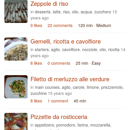
Zeppole di riso
in
desserts
,
latte
,
riso
,
olio
,
acqua
,
zucchero
15
years ago
9 likes
22 comments
120 min
· Medium
Gemelli, ricotta e cavolfiore
in
starters
,
aglio
,
cavolfiore
,
nocciole
,
olio
,
ricotta
14
years ago
8 likes
0 comments
25 min
· Easy
Filetto di merluzzo alle verdure
in
main courses
,
aglio
,
carote
,
limone
,
prezzemolo
,
zucchine
15 years ago
8 likes
1 comment
45 min
Pizzette da rosticceria
in
appetizers
,
pomodoro
,
farina
,
mozzarella
,