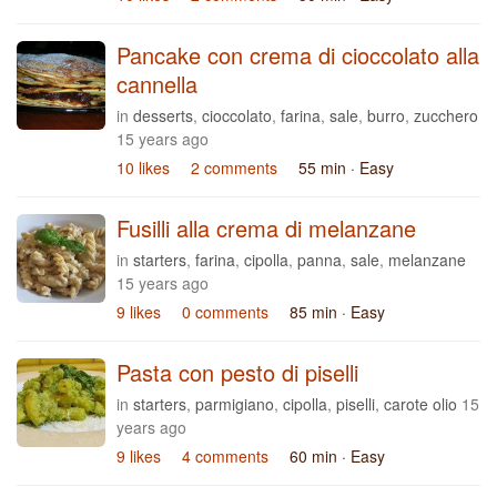
Pancake con crema di cioccolato alla
cannella
in
desserts
,
cioccolato
,
farina
,
sale
,
burro
,
zucchero
15 years ago
10 likes
2 comments
55 min
· Easy
Fusilli alla crema di melanzane
in
starters
,
farina
,
cipolla
,
panna
,
sale
,
melanzane
15 years ago
9 likes
0 comments
85 min
· Easy
Pasta con pesto di piselli
in
starters
,
parmigiano
,
cipolla
,
piselli
,
carote olio
15
years ago
9 likes
4 comments
60 min
· Easy