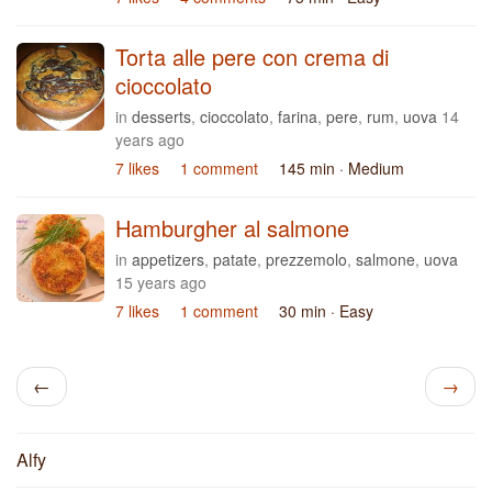
Torta alle pere con crema di
cioccolato
in
desserts
,
cioccolato
,
farina
,
pere
,
rum
,
uova
14
years ago
7 likes
1 comment
145 min
· Medium
Hamburgher al salmone
in
appetizers
,
patate
,
prezzemolo
,
salmone
,
uova
15 years ago
7 likes
1 comment
30 min
· Easy
←
→
Alfy